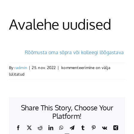
Avalehe uudised
Rõõmusta oma sõpra või kolleegi lõõgastava mass
Avalehe
By
radmin
|
25. nov. 2022
|
kommenteerimine on välja
uudised
lülitatud
Share This Story, Choose Your
Platform!
Facebook
X
Reddit
LinkedIn
WhatsApp
Telegram
Tumblr
Pinterest
Vk
Xing