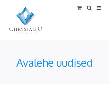
Skip
to
content
Avalehe uudised