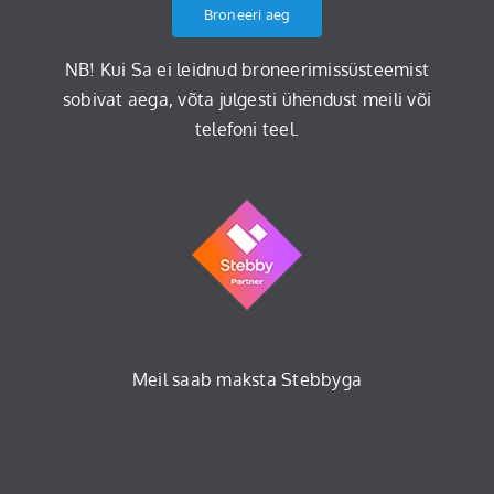
Broneeri aeg
NB! Kui Sa ei leidnud broneerimissüsteemist
sobivat aega, võta julgesti ühendust meili või
telefoni teel.
Meil saab maksta Stebbyga