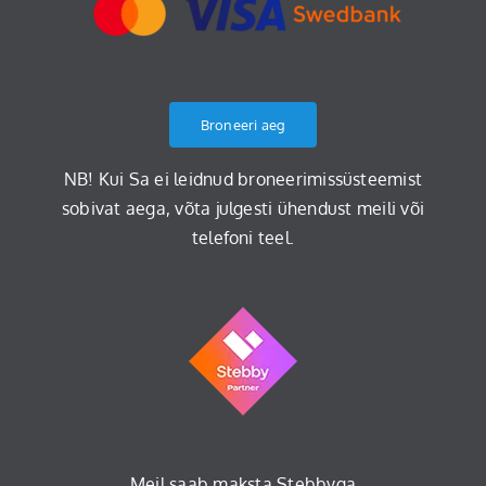
Broneeri aeg
NB! Kui Sa ei leidnud broneerimissüsteemist
sobivat aega, võta julgesti ühendust meili või
telefoni teel.
Meil saab maksta Stebbyga