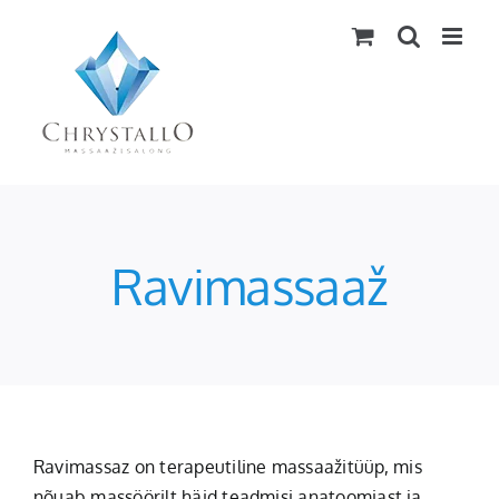
Skip
to
content
Ravimassaaž
Ravimassaz on terapeutiline massaažitüüp, mis
nõuab massöörilt häid teadmisi anatoomiast ja