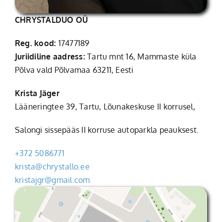
CHRYSTALDUO OÜ
Reg. kood:
17477189
Juriidiline aadress:
Tartu mnt 16, Mammaste küla
Põlva vald Põlvamaa 63211, Eesti
Krista Jäger
Lääneringtee 39, Tartu, Lõunakeskuse II korrusel,
Salongi sissepääs II korruse autoparkla peauksest.
+372 5086771
krista@chrystallo.ee
kristajgr@gmail.com