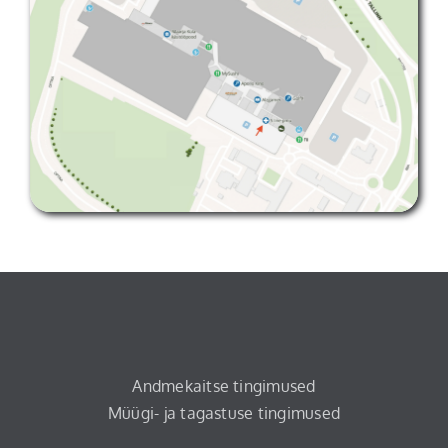
Andmekaitse tingimused
Müügi- ja tagastuse tingimused