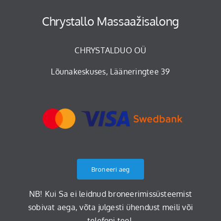
Chrystallo Massaažisalong
CHRYSTALDUO OÜ
Lõunakeskuses, Lääneringtee 39
Broneeri aeg
NB! Kui Sa ei leidnud broneerimissüsteemist
sobivat aega, võta julgesti ühendust meili või
telefoni teel.