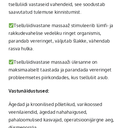
tselluliidi vastaseid vahendeid, see soodustab
saavutatud tulemuse kinnistumist.
Tselluliidivastane massaaž stimuleerib lümfi- ja
rakkudevahelise vedeliku ringet organismis,
parandab vereringet, väljutab šlakke, vähendab
rasva hulka.
Tselluliidivastase massaaži ülesanne on
maksimaalselt taastada ja parandada vereringet
probleemsetes piirkondades, kus tselluliit asub.
Vastunäidustused:
Ägedad ja kroonilised põletikud, varikoossed
veenilaiendid, ägedad nahahaigused,
pahaloomulised kasvajad, operatsioonijärgne aeg,
düsmenorröa.