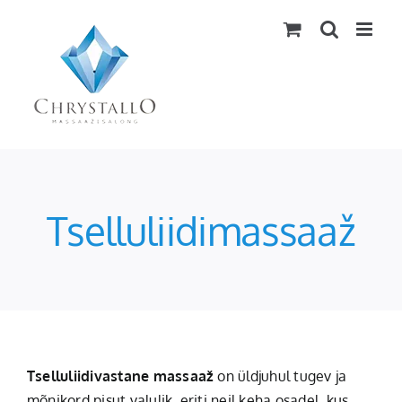
Skip
to
content
Tselluliidimassaaž
Tselluliidivastane massaaž
on üldjuhul tugev ja
mõnikord pisut valulik, eriti neil keha osadel, kus