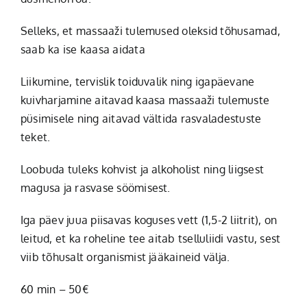
Selleks, et massaaži tulemused oleksid tõhusamad,
saab ka ise kaasa aidata
Liikumine, tervislik toiduvalik ning igapäevane
kuivharjamine aitavad kaasa massaaži tulemuste
püsimisele ning aitavad vältida rasvaladestuste
teket.
Loobuda tuleks kohvist ja alkoholist ning liigsest
magusa ja rasvase söömisest.
Iga päev juua piisavas koguses vett (1,5-2 liitrit), on
leitud, et ka roheline tee aitab tselluliidi vastu, sest
viib tõhusalt organismist jääkaineid välja.
60 min – 50€