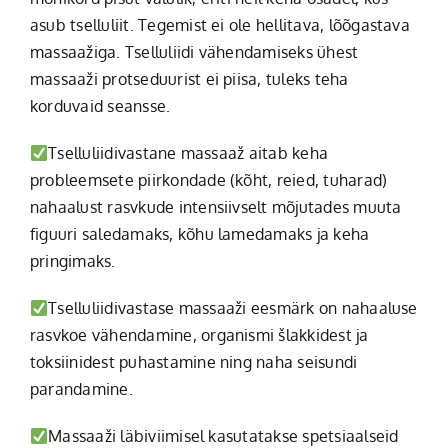
asub tselluliit. Tegemist ei ole hellitava, lõõgastava
massaažiga. Tselluliidi vähendamiseks ühest
massaaži protseduurist ei piisa, tuleks teha
korduvaid seansse.
Tselluliidivastane massaaž aitab keha
probleemsete piirkondade (kõht, reied, tuharad)
nahaalust rasvkude intensiivselt mõjutades muuta
figuuri saledamaks, kõhu lamedamaks ja keha
pringimaks.
Tselluliidivastase massaaži eesmärk on nahaaluse
rasvkoe vähendamine, organismi šlakkidest ja
toksiinidest puhastamine ning naha seisundi
parandamine.
Massaaži läbiviimisel kasutatakse spetsiaalseid